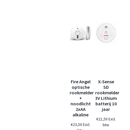
Fire Angel
X-Sense
optische
SD
rookmelder
rookmelder
+
3V Lithium
noodlicht
batterij 10
2xAA
jaar
alkaline
€
21,50
Excl.
€
23,50
Excl.
btw