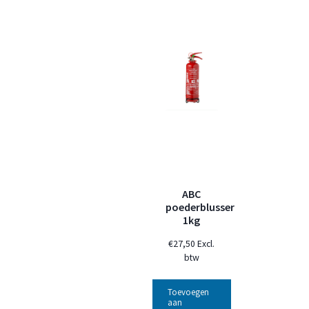
ABC
poederblusser
1kg
€
27,50
Excl.
btw
Toevoegen
aan