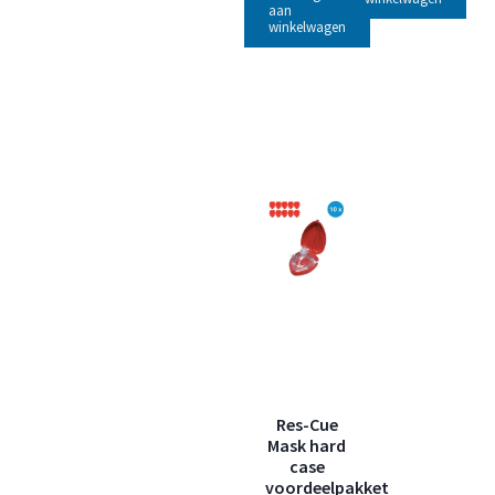
aan
winkelwagen
Res-Cue
Mask hard
case
voordeelpakket