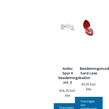
Ambu
Beademingsmas
Spur II
hard case
beademingsballon
mt. 5
€
5,95
Excl.
btw
€
18,25
Excl.
btw
Toevoegen
aan
Toevoegen
winkelwagen