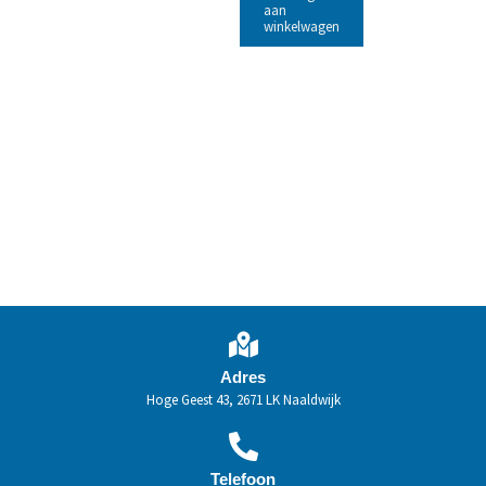
aan
winkelwagen
Adres
Hoge Geest 43, 2671 LK Naaldwijk
Telefoon