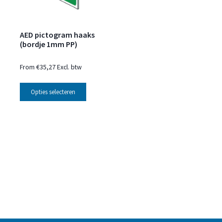
AED pictogram haaks
(bordje 1mm PP)
From
€
35,27
Excl. btw
Opties selecteren