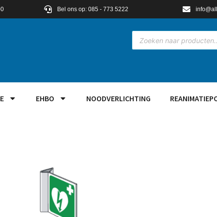
00
Bel ons op: 085 - 773 5222
info@al
E
EHBO
NOODVERLICHTING
REANIMATIEP