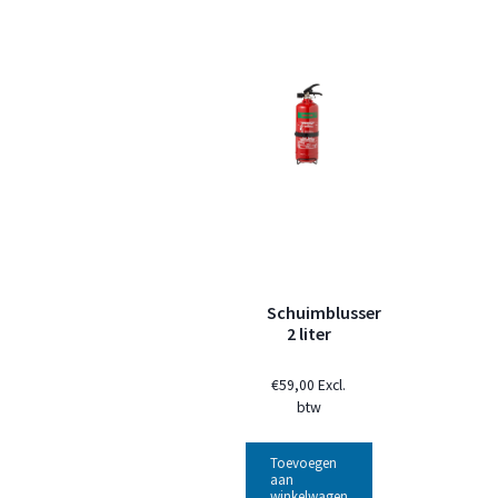
Schuimblusser
2 liter
€
59,00
Excl.
btw
Toevoegen
aan
winkelwagen