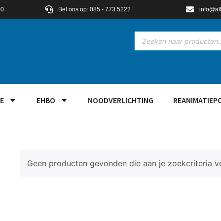
00
Bel ons op: 085 - 773 5222
info@al
E
EHBO
NOODVERLICHTING
REANIMATIEP
Geen producten gevonden die aan je zoekcriteria v