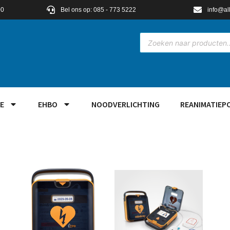
00
Bel ons op: 085 - 773 5222
info@al
E
EHBO
NOODVERLICHTING
REANIMATIEP