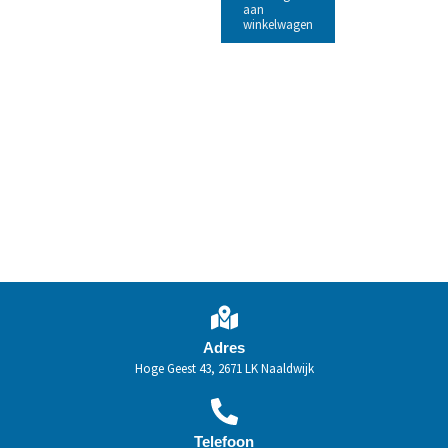
aan
winkelwagen
Adres
Hoge Geest 43, 2671 LK Naaldwijk
Telefoon