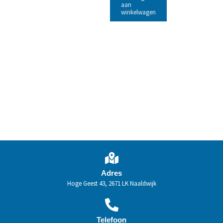
aan
winkelwagen
Adres
Hoge Geest 43, 2671 LK Naaldwijk
Telefoon