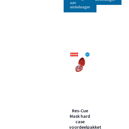
aan
winkelwagen
Res-Cue
Mask hard
case
voordeelpakket