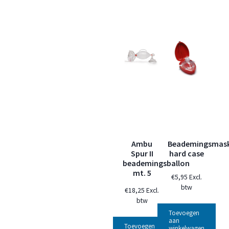
Ambu
Beademingsmas
Spur II
hard case
beademingsballon
mt. 5
€
5,95
Excl.
btw
€
18,25
Excl.
btw
Toevoegen
aan
Toevoegen
winkelwagen