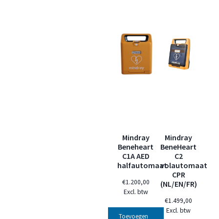
Mindray
Mindray
Beneheart
BeneHeart
C1A AED
C2
halfautomaat
volautomaat
CPR
€
1.200,00
(NL/EN/FR)
Excl. btw
€
1.499,00
Excl. btw
Toevoegen