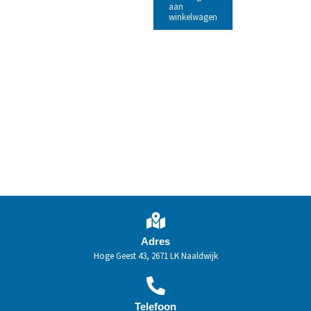
aan
winkelwagen
Adres
Hoge Geest 43, 2671 LK Naaldwijk
Telefoon