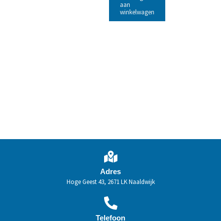
aan
winkelwagen
Adres
Hoge Geest 43, 2671 LK Naaldwijk
Telefoon