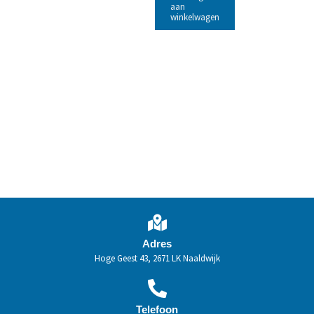
aan
winkelwagen
Adres
Hoge Geest 43, 2671 LK Naaldwijk
Telefoon