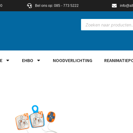
00
Bel ons op: 085 - 773 5222
info@al
E
EHBO
NOODVERLICHTING
REANIMATIEP