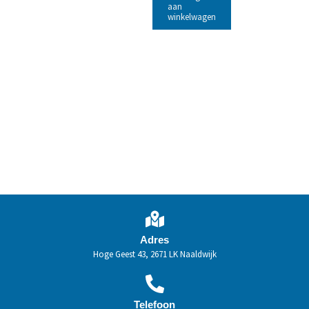
aan
winkelwagen
Adres
Hoge Geest 43, 2671 LK Naaldwijk
Telefoon