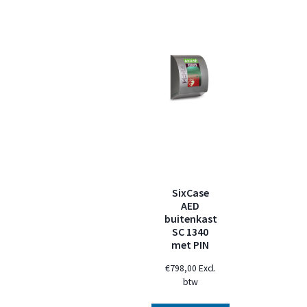
SixCase
AED
buitenkast
SC 1340
met PIN
€
798,00
Excl.
btw