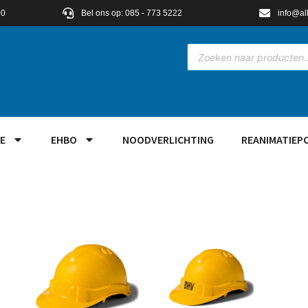
00
Bel ons op: 085 - 773 5222
info@al
E
EHBO
NOODVERLICHTING
REANIMATIEP