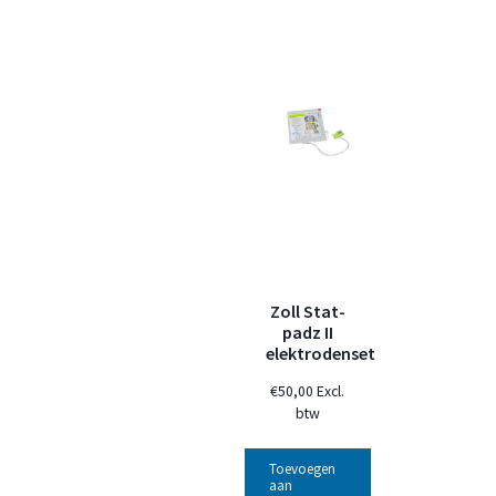
Zoll Stat-
padz II
elektrodenset
€
50,00
Excl.
btw
Toevoegen
aan