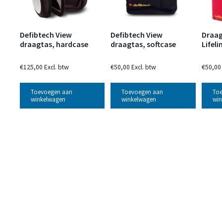
Defibtech View
Defibtech View
Draag
draagtas, hardcase
draagtas, softcase
Lifeli
€
125,00
Excl. btw
€
50,00
Excl. btw
€
50,00
Toevoegen aan
Toevoegen aan
To
winkelwagen
winkelwagen
win