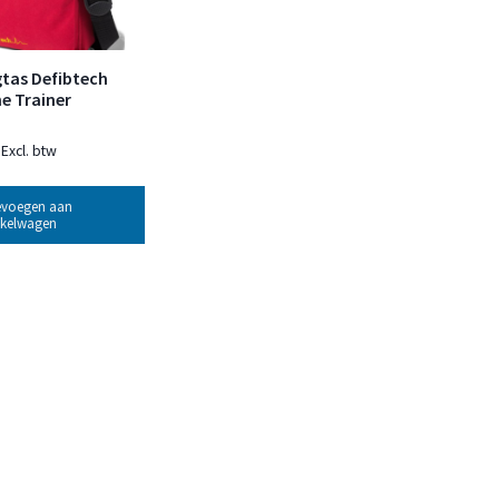
tas Defibtech
ne Trainer
Excl. btw
evoegen aan
kelwagen