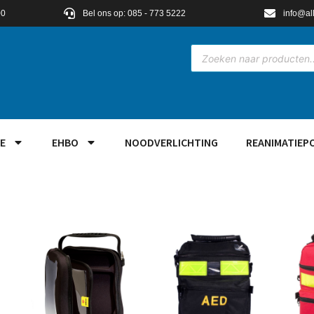
00
Bel ons op: 085 - 773 5222
info@al
E
EHBO
NOODVERLICHTING
REANIMATIEP