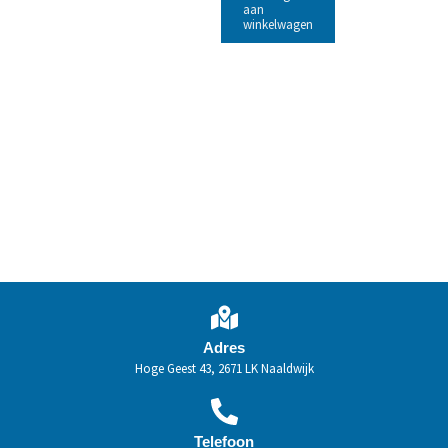
aan
winkelwagen
Adres
Hoge Geest 43, 2671 LK Naaldwijk
Telefoon