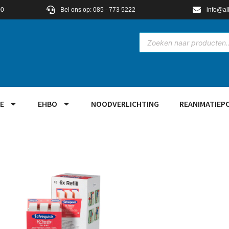
00
Bel ons op: 085 - 773 5222
info@al
E
EHBO
NOODVERLICHTING
REANIMATIEP