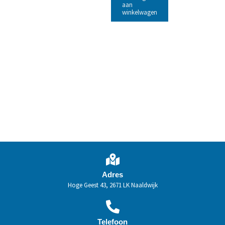
aan
winkelwagen
Adres
Hoge Geest 43, 2671 LK Naaldwijk
Telefoon