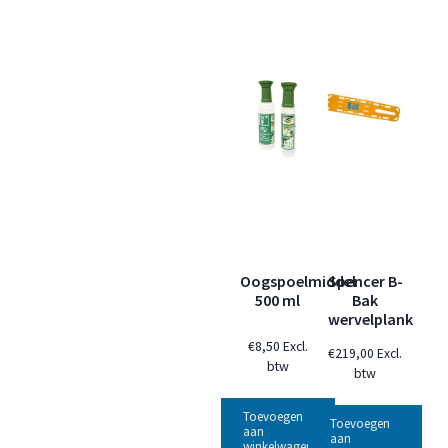
Oogspoelmiddel
Spencer B-
500 ml
Bak
wervelplank
€
8,50
Excl.
€
219,00
Excl.
btw
btw
Toevoegen
Toevoegen
aan
aan
winkelwagen