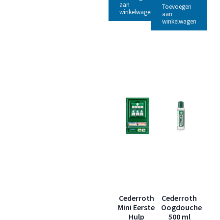
aan
Toevoegen
winkelwagen
aan
winkelwagen
Cederroth
Cederroth
Mini Eerste
Oogdouche
Hulp
500 ml