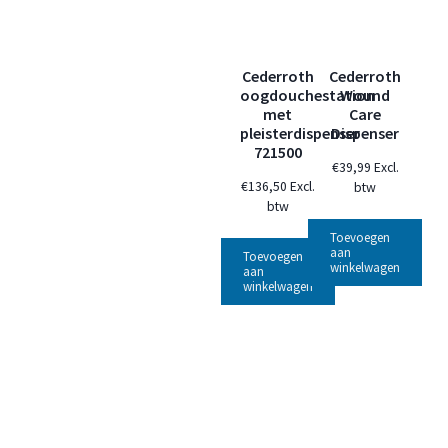
Cederroth
Cederroth
oogdouchestation
Wound
met
Care
pleisterdispenser
Dispenser
721500
€
39,99
Excl.
€
136,50
Excl.
btw
btw
Toevoegen
aan
Toevoegen
winkelwagen
aan
winkelwagen