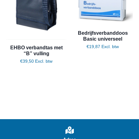
Bedrijfsverbanddoos
Basic universeel
€
19,87
Excl. btw
EHBO verbandtas met
“B” vulling
€
39,50
Excl. btw
Toevoegen aan winkelwagen
Toevoegen aan winkelwagen