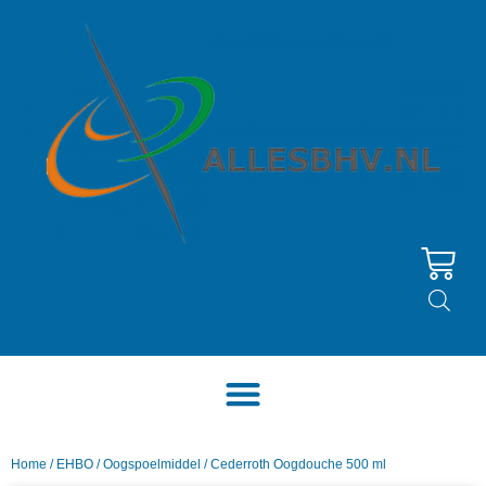
Home
/
EHBO
/
Oogspoelmiddel
/ Cederroth Oogdouche 500 ml