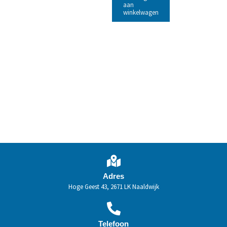
aan
winkelwagen
Adres
Hoge Geest 43, 2671 LK Naaldwijk
Telefoon