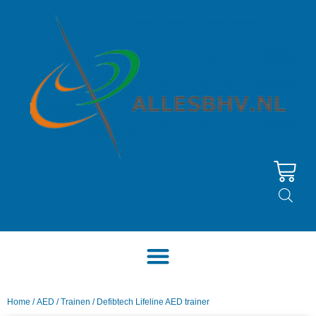
Home
/
AED
/
Trainen
/ Defibtech Lifeline AED trainer