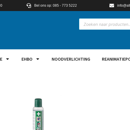
00
Bel ons op: 085 - 773 5222
info@al
E
EHBO
NOODVERLICHTING
REANIMATIEP