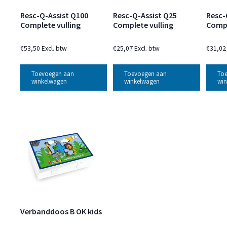
Resc-Q-Assist Q100
Resc-Q-Assist Q25
Resc-
Complete vulling
Complete vulling
Compl
€
53,50
Excl. btw
€
25,07
Excl. btw
€
31,02
Toevoegen aan
Toevoegen aan
To
winkelwagen
winkelwagen
win
Verbanddoos B OK kids