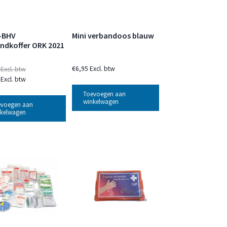
-BHV
Mini verbandoos blauw
ndkoffer ORK 2021
€
6,95
Excl. btw
Excl. btw
Excl. btw
Toevoegen aan
winkelwagen
evoegen aan
kelwagen