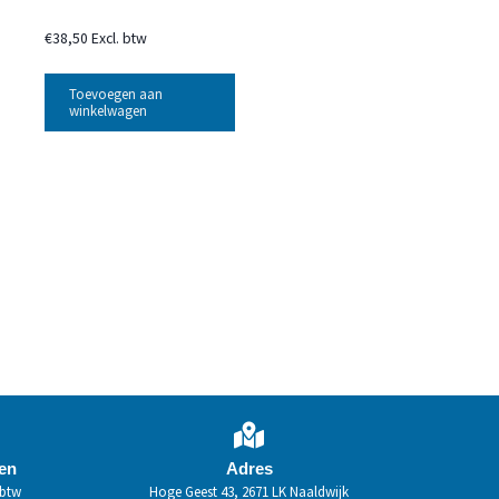
€
38,50
Excl. btw
Toevoegen aan
winkelwagen
den
Adres
 btw
Hoge Geest 43, 2671 LK Naaldwijk