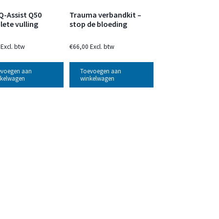
Q-Assist Q50
Trauma verbandkit –
ete vulling
stop de bloeding
Excl. btw
€
66,00
Excl. btw
evoegen aan
Toevoegen aan
kelwagen
winkelwagen