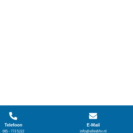
Telefoon
E-Mail
085 - 773 5222
info@allesbhv.nl