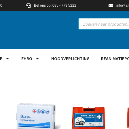
00
Bel ons op: 085 - 773 5222
info@al
E
EHBO
NOODVERLICHTING
REANIMATIEP