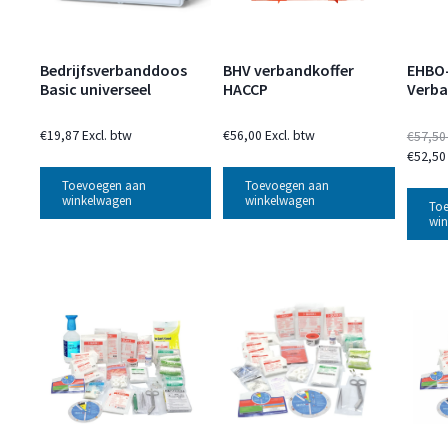
Bedrijfsverbanddoos
BHV verbandkoffer
EHBO
Basic universeel
HACCP
Verba
€
19,87
Excl. btw
€
56,00
Excl. btw
€
57,50
€
52,50
Toevoegen aan
Toevoegen aan
winkelwagen
winkelwagen
To
win