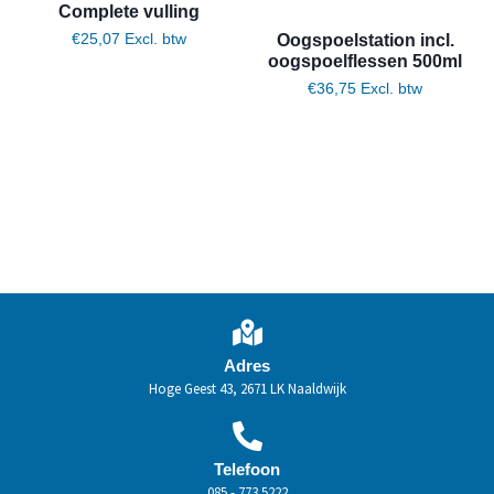
Complete vulling
Oogspoelstation incl.
€
25,07
Excl. btw
oogspoelflessen 500ml
€
36,75
Excl. btw
Toevoegen aan winkelwagen
Toevoegen aan winkelwagen
Adres
Hoge Geest 43, 2671 LK Naaldwijk
Telefoon
085 - 773 5222