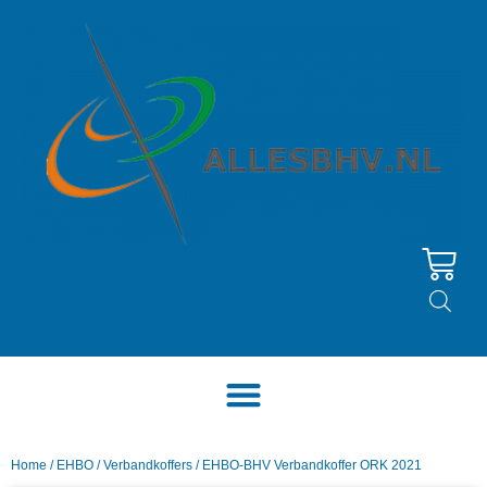
Home
/
EHBO
/
Verbandkoffers
/ EHBO-BHV Verbandkoffer ORK 2021