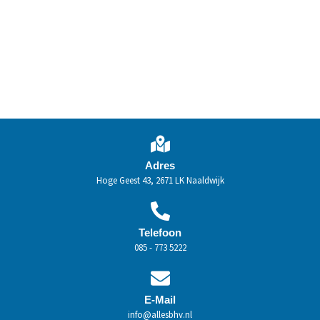
Toevoegen aan winkelwagen
Toevoegen aan winkelwagen
Adres
Hoge Geest 43, 2671 LK Naaldwijk
Telefoon
085 - 773 5222
E-Mail
info@allesbhv.nl