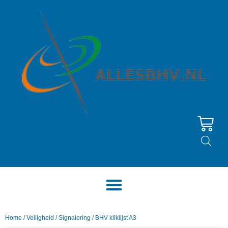
Home
/
Veiligheid
/
Signalering
/ BHV kliklijst A3