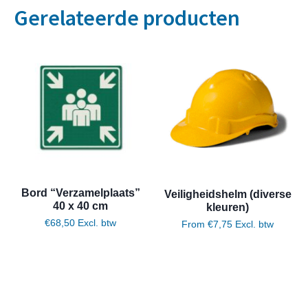
Gerelateerde producten
Bord “Verzamelplaats”
Veiligheidshelm (diverse
40 x 40 cm
kleuren)
€
68,50
Excl. btw
From
€
7,75
Excl. btw
Toevoegen aan winkelwagen
Opties selecteren