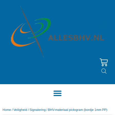
Home
/
Veiligheid
/
Signalering
/ BHV-materiaal pictogram (bordje 1mm PP)