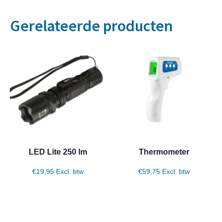
Gerelateerde producten
LED Lite 250 lm
Thermometer
€
19,95
Excl. btw
€
59,75
Excl. btw
Toevoegen aan winkelwagen
Toevoegen aan winkelwagen