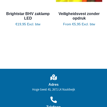
Brightstar BHV zaklamp
Veiligheidsvest zonder
LED
opdruk
€
19,95
Excl. btw
From
€
5,95
Excl. btw
Toevoegen aan winkelwagen
Opties selecteren
Adres
Hoge Geest 43, 2671 LK Naaldwijk
Telefoon