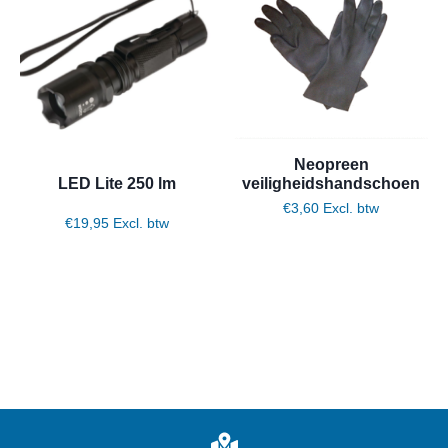
Neopreen
LED Lite 250 lm
veiligheidshandschoen
€
3,60
Excl. btw
€
19,95
Excl. btw
Toevoegen aan winkelwagen
Toevoegen aan winkelwagen