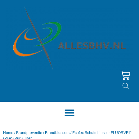
Home
/
Brandpreventie
/
Brandblussers
/ Ecofex Schuimblusser FLUORVRIJ
(PFAS Vrij) 6 liter