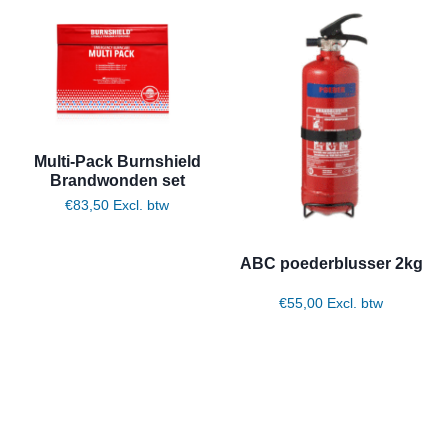
Multi-Pack Burnshield
Brandwonden set
€
83,50
Excl. btw
ABC poederblusser 2kg
€
55,00
Excl. btw
Toevoegen aan winkelwagen
Toevoegen aan winkelwagen