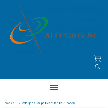
Home
/
AED
/
Batterijen
/ Philips HeartStart HS-1 batterij