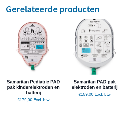
Gerelateerde producten
Samaritan Pediatric PAD
Samaritan PAD pak
pak kinderelektroden en
elektroden en batterij
batterij
€
159,00
Excl. btw
€
179,00
Excl. btw
Toevoegen aan winkelwagen
Toevoegen aan winkelwagen