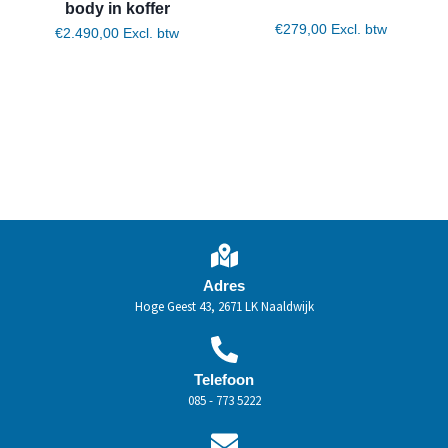
body in koffer
€
279,00
Excl. btw
€
2.490,00
Excl. btw
Toevoegen aan winkelwagen
Toevoegen aan winkelwagen
Adres
Hoge Geest 43, 2671 LK Naaldwijk
Telefoon
085 - 773 5222