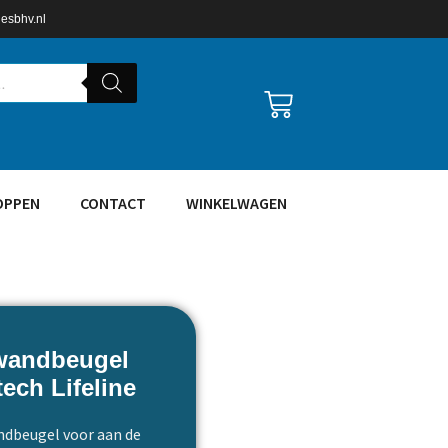
lesbhv.nl
OPPEN
CONTACT
WINKELWAGEN
wandbeugel
tech Lifeline
dbeugel voor aan de