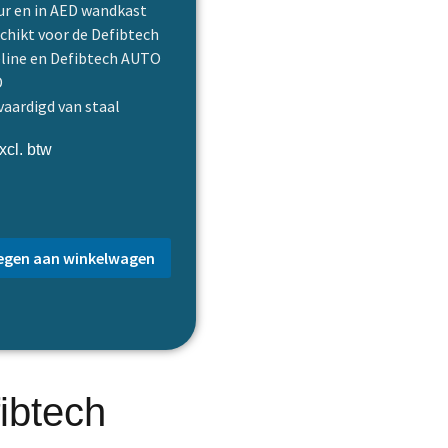
r en in AED wandkast
chikt voor de Defibtech
eline en Defibtech AUTO
D
vaardigd van staal
cl. btw
gen aan winkelwagen
ibtech