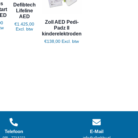
ps
Defibtech
art
Lifeline
AED
AED
Zoll AED Pedi-
00
€
1.425,00
Padz II
btw
Excl. btw
kinderelektroden
€
138,00
Excl. btw
Toevoegen aan winkelwagen
Toevoegen aan winkelwagen
Telefoon
E-Mail
085 - 773 5222
info@allesbhv.nl