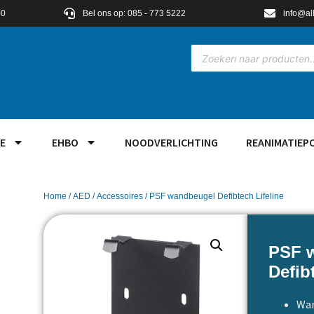
00
Bel ons op: 085 - 773 5222
info@al
E
EHBO
NOODVERLICHTING
REANIMATIEP
Home
/
AED
/
Accessoires
/ PSF wandbeugel Defibtech Lifeline
PSF 
Defib
Wan