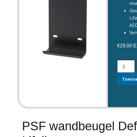
muu
Ges
Lif
AE
Ver
€
29,00
Ex
Toevoe
PSF wandbeugel Def