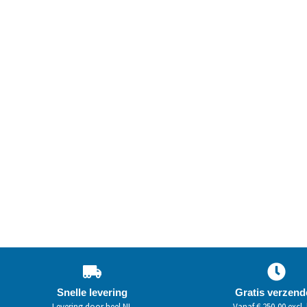
Snelle levering
Gratis verzen
Levering door heel NL
Vanaf € 250,00 excl.