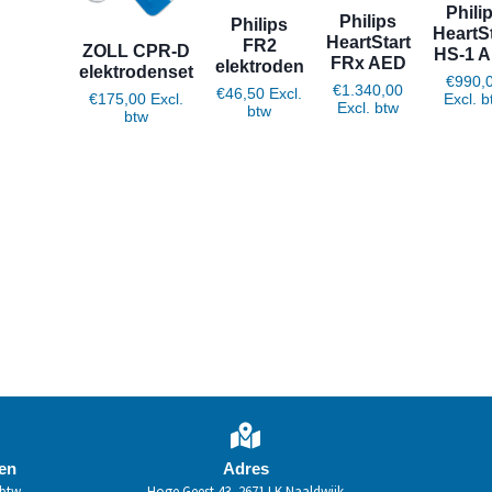
Phili
Philips
Philips
HeartSt
HeartStart
FR2
ZOLL CPR-D
HS-1 
FRx AED
elektroden
elektrodenset
€
990,
€
1.340,00
€
46,50
Excl.
€
175,00
Excl.
Excl. 
Excl. btw
btw
btw
Toevoegen aan winkelwagen
Toevoegen aan winkelwagen
Toevoegen aan winkelwagen
Toevoegen aan winkelwagen
den
Adres
 btw
Hoge Geest 43, 2671 LK Naaldwijk