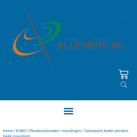
Home
/
EHBO
/
Pleisterautomaten
/
navullingen
/ Salvequick textiel pleisters
6444 (navulling)