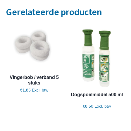
Gerelateerde producten
Vingerbob / verband 5
stuks
€
1,85
Excl. btw
Oogspoelmiddel 500 ml
€
8,50
Excl. btw
Toevoegen aan winkelwagen
Toevoegen aan winkelwagen