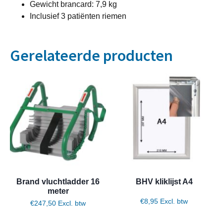
Gewicht brancard: 7,9 kg
Inclusief 3 patiënten riemen
Gerelateerde producten
Brand vluchtladder 16
BHV kliklijst A4
meter
€
8,95
Excl. btw
€
247,50
Excl. btw
Toevoegen aan winkelwagen
Toevoegen aan winkelwagen