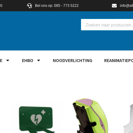
00
Bel ons op: 085 - 773 5222
info@al
E
EHBO
NOODVERLICHTING
REANIMATIEP