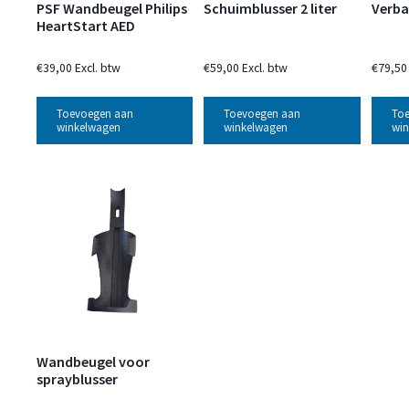
PSF Wandbeugel Philips
Schuimblusser 2 liter
Verba
HeartStart AED
€
39,00
Excl. btw
€
59,00
Excl. btw
€
79,50
Toevoegen aan
Toevoegen aan
To
winkelwagen
winkelwagen
win
Wandbeugel voor
sprayblusser