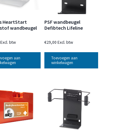
ps HeartStart
PSF wandbeugel
stof wandbeugel
Defibtech Lifeline
Excl. btw
€
29,00
Excl. btw
evoegen aan
Toevoegen aan
kelwagen
winkelwagen