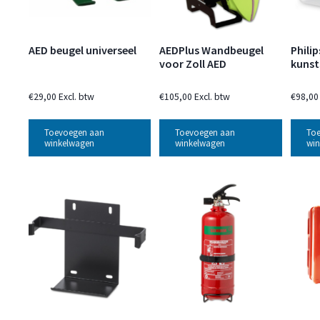
AED beugel universeel
AEDPlus Wandbeugel
Phili
voor Zoll AED
kunst
€
29,00
Excl. btw
€
105,00
Excl. btw
€
98,00
Toevoegen aan
Toevoegen aan
To
winkelwagen
winkelwagen
win