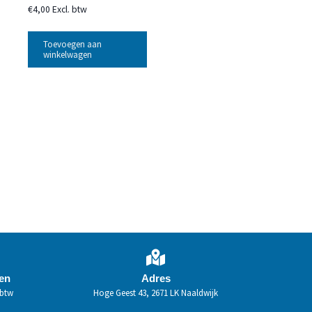
€
4,00
Excl. btw
Toevoegen aan
winkelwagen
den
Adres
 btw
Hoge Geest 43, 2671 LK Naaldwijk