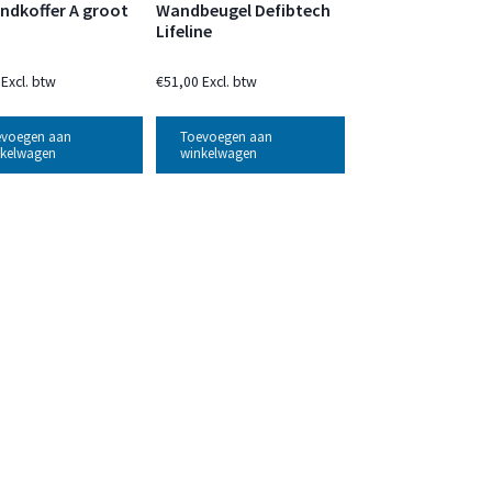
ndkoffer A groot
Wandbeugel Defibtech
Lifeline
Excl. btw
€
51,00
Excl. btw
evoegen aan
Toevoegen aan
kelwagen
winkelwagen