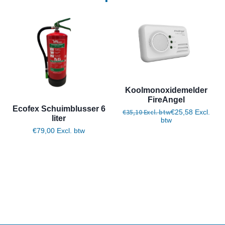
Koolmonoxidemelder
FireAngel
Ecofex Schuimblusser 6
€
35,10
Excl. btw
€
25,58
Excl.
liter
btw
€
79,00
Excl. btw
Toevoegen aan winkelwagen
Toevoegen aan winkelwagen