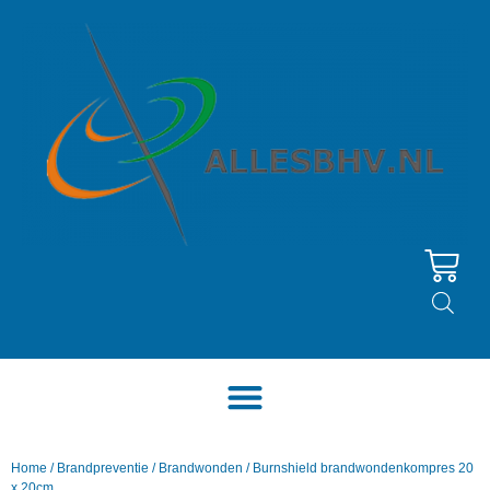
Home
/
Brandpreventie
/
Brandwonden
/ Burnshield brandwondenkompres 20
x 20cm