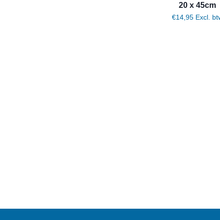
20 x 45cm
€
14,95
Excl. bt
Toevoegen aan winkelwagen
Toevoegen aan winkelwagen
Toevoegen aan winkelwagen