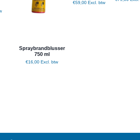
€
59,00
Excl. btw
w
Spraybrandblusser
750 ml
€
16,00
Excl. btw
Toevoegen aan winkelwagen
Toevoegen aan winkelwagen
Toevoegen aan winkelwagen