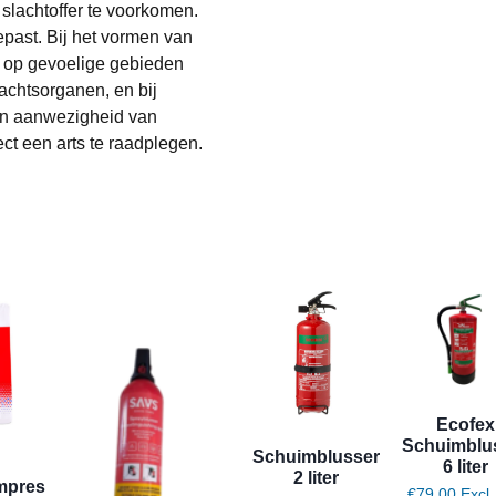
slachtoffer te voorkomen.
past. Bij het vormen van
 op gevoelige gebieden
lachtsorganen, en bij
 in aanwezigheid van
ct een arts te raadplegen.
Ecofex
Schuimblu
Schuimblusser
6 liter
2 liter
mpres
€
79,00
Excl.