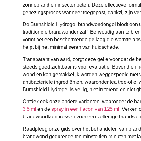
zonnebrand en insectenbeten. Deze effectieve formul
genezingsproces wanneer toegepast, dankzij zijn v
De Burnshield Hydrogel-brandwondengel biedt een uit
traditionele brandwondenzalf. Eenvoudig aan te bre
vormt het een beschermende gellaag die warmte abso
helpt bij het minimaliseren van huidschade.
Transparant van aard, zorgt deze gel ervoor dat de
steeds goed zichtbaar is voor evaluatie. Bovendien h
wond en kan gemakkelijk worden weggespoeld met wa
antibacteriële ingrediënten, waaronder tea tree-olie, 
Burnshield Hydrogel is veilig, niet irriterend en niet gif
Ontdek ook onze andere varianten, waaronder de h
3,5 ml
en de
spray in een flacon van 125 ml.
Verken o
brandwondkompressen voor een volledige brandwo
Raadpleeg onze gids over het behandelen van bran
brandwond gedurende ten minste tien minuten met l