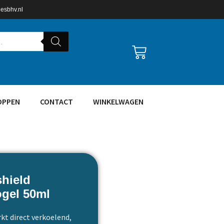
lesbhv.nl
OPPEN
CONTACT
WINKELWAGEN
hield
gel 50ml
kt direct verkoelend,