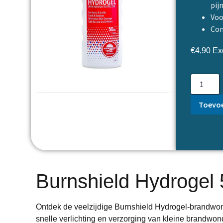
pij
Voo
Com
€
4,90
Exc
Toevoe
Burnshield Hydrogel
Ontdek de veelzijdige Burnshield Hydrogel-brandwo
snelle verlichting en verzorging van kleine brandwo