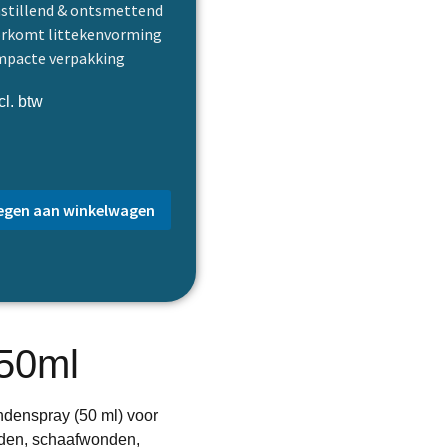
nstillend & ontsmettend
rkomt littekenvorming
pacte verpakking
l. btw
gen aan winkelwagen
 50ml
ndenspray (50 ml) voor
nden, schaafwonden,