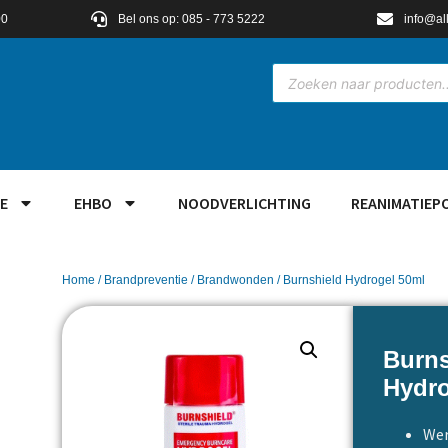
00
Bel ons op: 085 - 773 5222
info@al
E
EHBO
NOODVERLICHTING
REANIMATIEP
Home
/
Brandpreventie
/
Brandwonden
/ Burnshield Hydrogel 50ml
Burns
Hydro
Wer