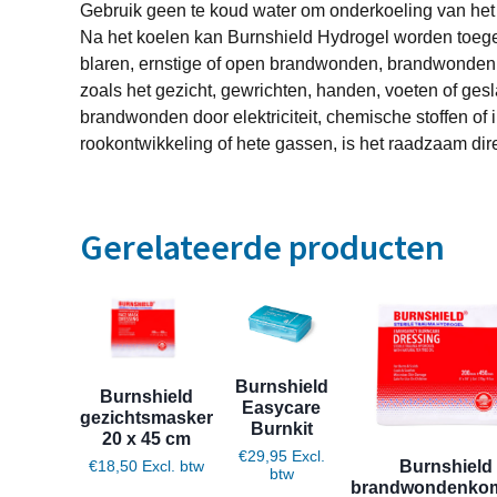
Gebruik geen te koud water om onderkoeling van het 
Na het koelen kan Burnshield Hydrogel worden toege
blaren, ernstige of open brandwonden, brandwonden
zoals het gezicht, gewrichten, handen, voeten of ges
brandwonden door elektriciteit, chemische stoffen of
rookontwikkeling of hete gassen, is het raadzaam dire
Gerelateerde producten
Burnshield
Burnshield
Easycare
gezichtsmasker
Burnkit
20 x 45 cm
€
29,95
Excl.
Burnshield
€
18,50
Excl. btw
btw
brandwondenko