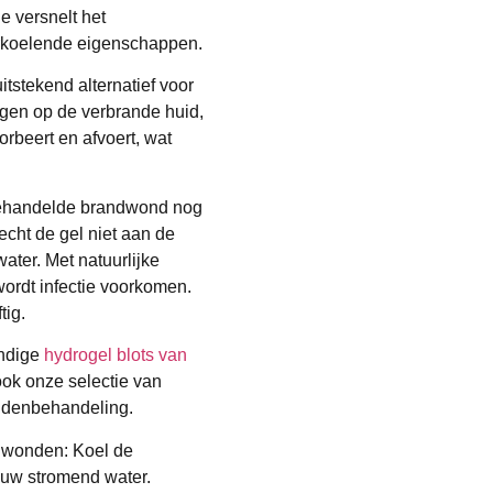
e versnelt het
erkoelende eigenschappen.
stekend alternatief voor
ngen op de verbrande huid,
rbeert en afvoert, wat
 behandelde brandwond nog
echt de gel niet aan de
ter. Met natuurlijke
wordt infectie voorkomen.
tig.
andige
hydrogel blots van
ok onze selectie van
ndenbehandeling.
dwonden: Koel de
auw stromend water.