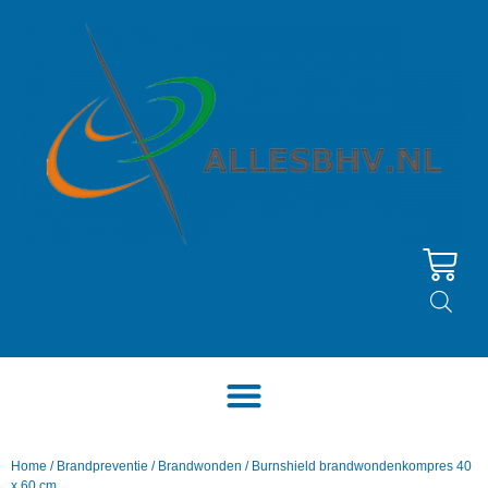
Home
/
Brandpreventie
/
Brandwonden
/ Burnshield brandwondenkompres 40
x 60 cm