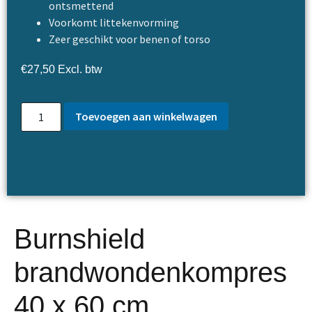
ontsmettend
Voorkomt littekenvorming
Zeer geschikt voor benen of torso
€
27,50
Excl. btw
Toevoegen aan winkelwagen
Burnshield
brandwondenkompres
40 x 60 cm