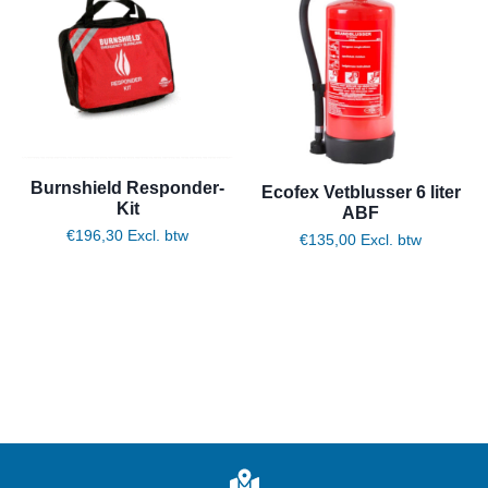
Burnshield Responder-
Ecofex Vetblusser 6 liter
Kit
ABF
€
196,30
Excl. btw
€
135,00
Excl. btw
Toevoegen aan winkelwagen
Toevoegen aan winkelwagen