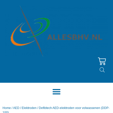
Home
/
AED
/
Elektroden
/ Defibtech AED-elektroden voor volwassenen (DDP-
100)