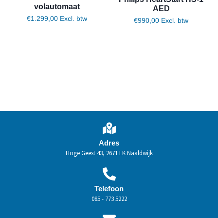
volautomaat
AED
€
1.299,00
Excl. btw
€
990,00
Excl. btw
Toevoegen aan winkelwagen
Toevoegen aan winkelwagen
Adres
Hoge Geest 43, 2671 LK Naaldwijk
Telefoon
085 - 773 5222