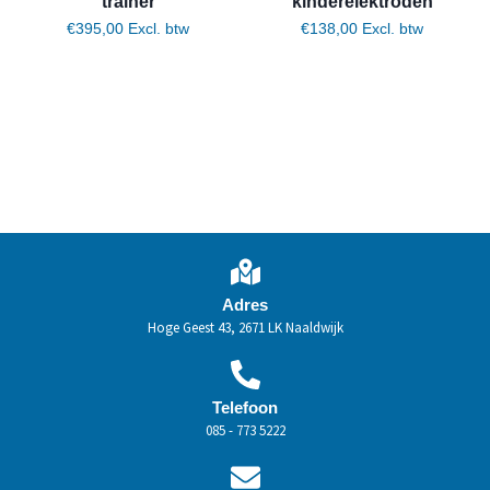
trainer
kinderelektroden
€
395,00
Excl. btw
€
138,00
Excl. btw
Toevoegen aan winkelwagen
Toevoegen aan winkelwagen
Adres
Hoge Geest 43, 2671 LK Naaldwijk
Telefoon
085 - 773 5222