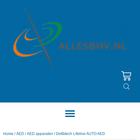
Home
/
AED
/
AED apparaten
/ Defibtech Lifeline AUTO AED