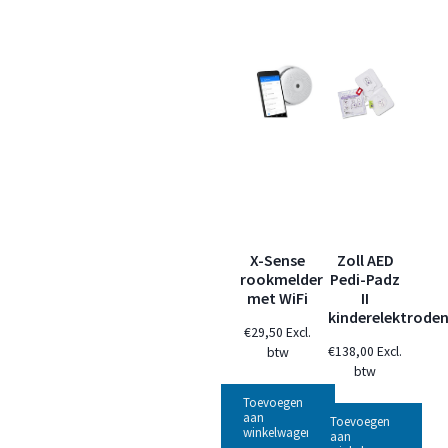
X-Sense
Zoll AED
rookmelder
Pedi-Padz
met WiFi
II
kinderelektrode
€
29,50
Excl.
€
138,00
Excl.
btw
btw
Toevoegen
aan
Toevoegen
winkelwagen
aan