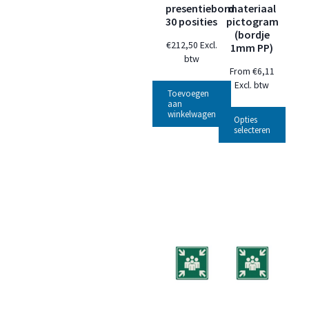
presentiebord
materiaal
30 posities
pictogram
(bordje
€
212,50
Excl.
1mm PP)
btw
From
€
6,11
Excl. btw
Toevoegen
aan
winkelwagen
Opties
selecteren