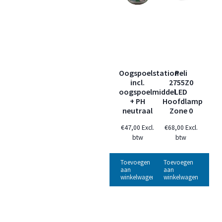
Oogspoelstation
Peli
incl.
2755Z0
oogspoelmiddel
LED
+ PH
Hoofdlamp
neutraal
Zone 0
€
47,00
Excl.
€
68,00
Excl.
btw
btw
Toevoegen
Toevoegen
aan
aan
winkelwagen
winkelwagen