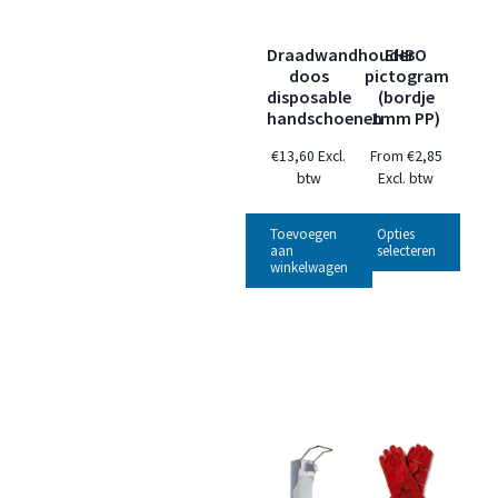
Draadwandhouder
EHBO
doos
pictogram
disposable
(bordje
handschoenen
1mm PP)
€
13,60
Excl.
From
€
2,85
btw
Excl. btw
Toevoegen
Opties
aan
selecteren
winkelwagen