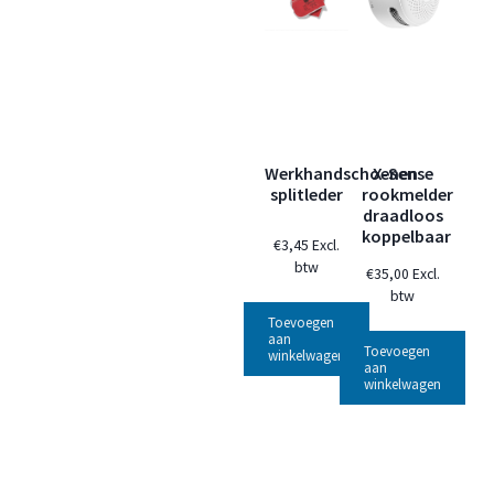
Werkhandschoenen
X-Sense
splitleder
rookmelder
draadloos
koppelbaar
€
3,45
Excl.
btw
€
35,00
Excl.
btw
Toevoegen
aan
Toevoegen
winkelwagen
aan
winkelwagen