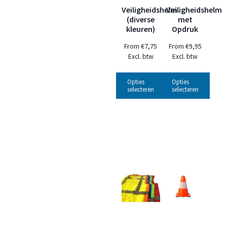
Veiligheidshelm
Veiligheidshelm
(diverse
met
kleuren)
Opdruk
From
€
7,75
From
€
9,95
Excl. btw
Excl. btw
Opties
Opties
selecteren
selecteren