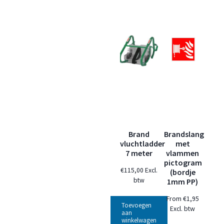
Brand
Brandslang
vluchtladder
met
7 meter
vlammen
pictogram
€
115,00
Excl.
(bordje
btw
1mm PP)
From
€
1,95
Toevoegen
Excl. btw
aan
winkelwagen