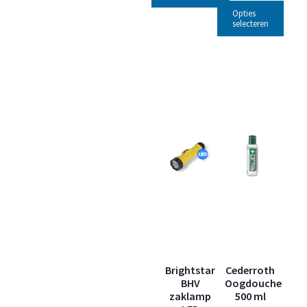
Opties
selecteren
Brightstar
Cederroth
BHV
Oogdouche
zaklamp
500 ml