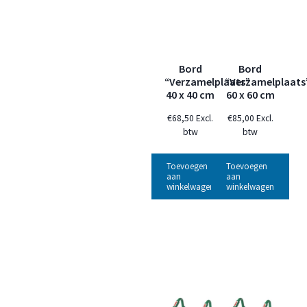
Bord
Bord
“Verzamelplaats”
“Verzamelplaats
40 x 40 cm
60 x 60 cm
€
68,50
Excl.
€
85,00
Excl.
btw
btw
Toevoegen
Toevoegen
aan
aan
winkelwagen
winkelwagen