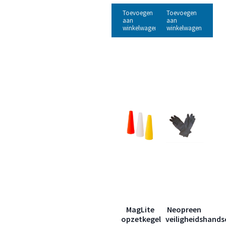
Toevoegen
Toevoegen
aan
aan
winkelwagen
winkelwagen
MagLite
Neopreen
opzetkegel
veiligheidshand