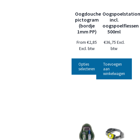
Oogdouche
Oogspoelstatio
pictogram
incl.
(bordje
oogspoelflessen
1mm PP)
500ml
From
€
2,85
€
36,75
Excl.
Excl. btw
btw
Opties
Toevoegen
selecteren
aan
winkelwagen