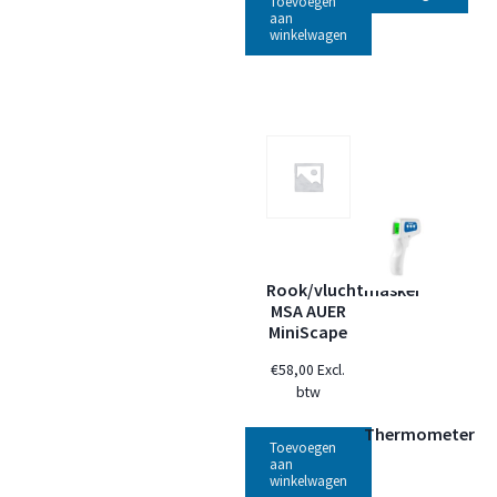
Toevoegen
aan
winkelwagen
Rook/vluchtmasker
MSA AUER
MiniScape
€
58,00
Excl.
btw
Thermometer
Toevoegen
aan
winkelwagen